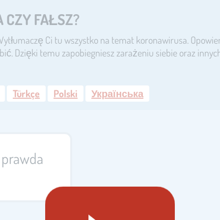
 CZY FAŁSZ?
! Wytłumaczę Ci tu wszystko na temat koronawirusa. Opowi
bić. Dzięki temu zapobiegniesz zarażeniu siebie oraz innyc
Türkçe
Polski
Українська
: prawda